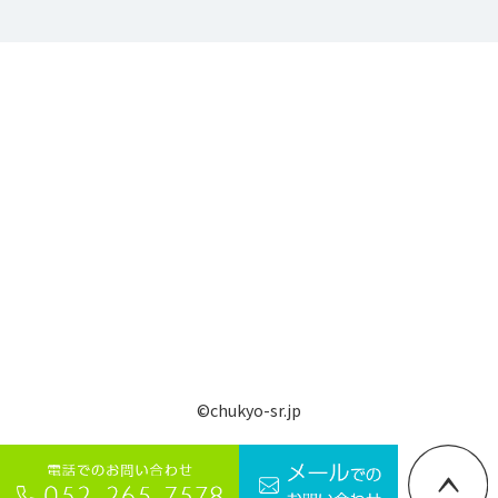
©chukyo-sr.jp