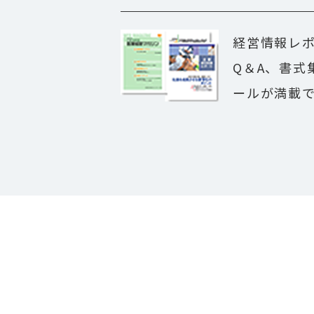
経営情報レ
Q＆A、書式
ールが満載