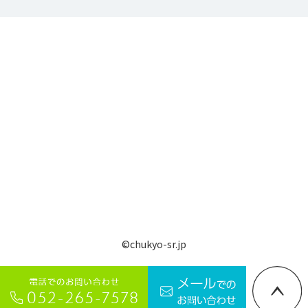
©chukyo-sr.jp