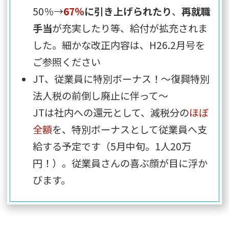
50％→
67％
に引き上げられたり
、
再就職
手当
が充実したり等、給付が拡充されま
した。細かな改正内容は、
H26.2月号
を
ご参照ください
JT、従業員に特別ボーナス！～復興特別
法人税の前倒し廃止に伴って～
JTは社内への還元として、減税分の
ほぼ
全額
を、特別ボーナスとして従業員へ支
給する予定です（5月中旬。1人20万
円！）。従業員さんの喜ぶ顔が目に浮か
びます。