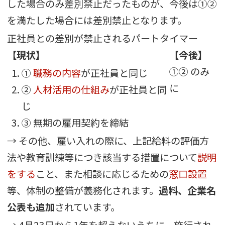
した場合のみ差別禁止だったものが、今後は①②
を満たした場合には差別禁止となります。
正社員との差別が禁止されるパートタイマー
【現状】
【今後】
①②
のみ
①
職務の内容
が正社員と同じ
に
②
人材活用の仕組み
が正社員と同
じ
③
無期の雇用契約を締結
→ その他、雇い入れの際に、上記給料の評価方
法や教育訓練等につき該当する措置について
説明
をする
こと、また相談に応じるための
窓口設置
等、体制の整備が義務化されます。
過料、企業名
公表も追加
されています。