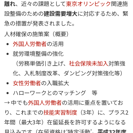
離れ
、近々の課題として
東京オリンピック
関連施
設整備のための
建設需要増大
に対応するため、緊
急の措置が発表されました。
人材確保の施策案（概要）
外国人労働者
の活用
就労環境整備の強化
（労務単価引き上げ、
社会保険未加入
対策強
化、入札制度改革、ダンピング対策強化等）
女性労働者
の入職拡大
ハローワークとのマッチング 等
→ 中でも
外国人労働者
の活用に重点を置いてお
り、これまでの
技能実習制度
（3年）に、プラス2
年間（最大3年）在留延長を許可するようになる
見込みです（在留資格は‘特定活動’。
平成32年度