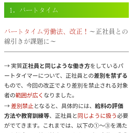
1．パートタイム
パートタイム労働法、改正！
～正社員との
線引きが課題に～
→ 実質
正社員と同じような働き方
をしているパ
ートタイマーについて、正社員との
差別を禁ずる
もので、今回の改正でより差別を禁止される対象
者の
範囲が広く
なりました。
→
差別禁止
となると、具体的には、
給料の評価
方法や教育訓練等
、正社員と
同じように扱う
必要
がでてきます。これまでは、以下の①～③を満た