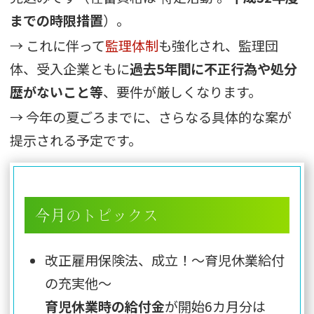
までの時限措置
）。
→ これに伴って
監理体制
も強化され、監理団
体、受入企業ともに
過去5年間に不正行為や処分
歴がないこと等
、要件が厳しくなります。
→ 今年の夏ごろまでに、さらなる具体的な案が
提示される予定です。
今月のトピックス
改正雇用保険法、成立！～育児休業給付
の充実他～
育児休業時の給付金
が開始6カ月分は