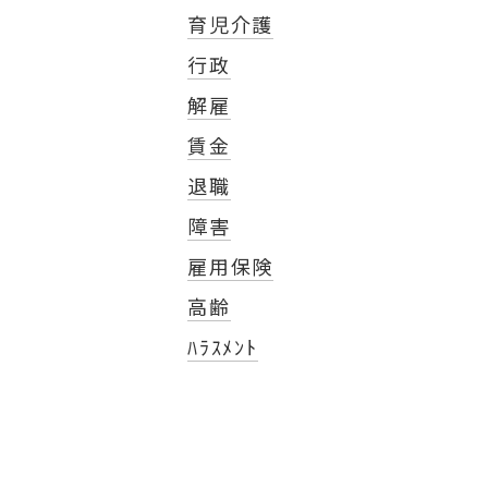
育児介護
行政
解雇
賃金
退職
障害
雇用保険
高齢
ﾊﾗｽﾒﾝﾄ