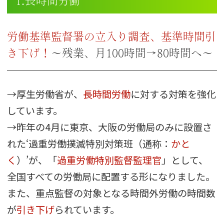
1.長時間労働
労働基準監督署の立入り調査、基準時間引
き下げ！
～残業、月100時間→80時間へ～
→厚生労働省が、
長時間労働
に対する対策を強化
しています。
→昨年の4月に東京、大阪の労働局のみに設置さ
れた‘過重労働撲滅特別対策班（通称：
かと
く
）’が、「
過重労働特別監督監理官
」として、
全国すべての労働局に配置する形になりました。
また、重点監督の対象となる時間外労働の時間数
が
引き下げ
られています。