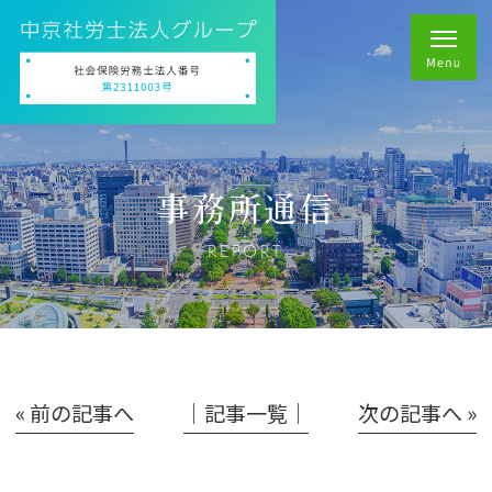
事務所通信
REPORT
« 前の記事へ
│記事一覧│
次の記事へ »