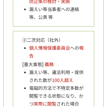
防止策の検討・実施
漏えい等当事者への連絡
等、公表 等
②二次対応（社外）
個人情報保護委員会
への
報
告
[重大事態]
義務
漏えい等、違法利用・提供
された数が
100人超え
電磁的方法で不特定多数が
閲覧できる状態になり、か
つ
実際に閲覧
された場合