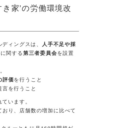
すき家’の労働環境改
ルディングスは、
人手不足や採
善
に関する
第三者委員会
を設置
す。
の評価
を行うこと
提言を行うこと
れています。
ており、店舗数の増加に比べて