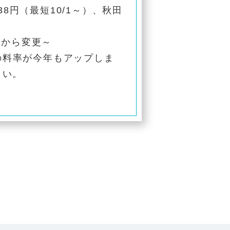
38円（最短10/1～）、秋田
料から変更～
の料率が今年もアップしま
さい。