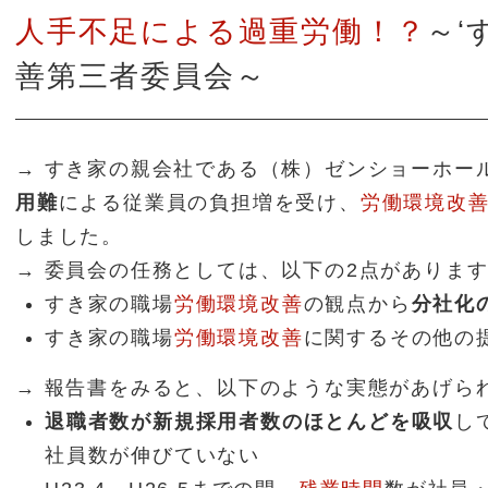
人手不足による過重労働！？
～‘
善第三者委員会～
→ すき家の親会社である（株）ゼンショーホー
用難
による従業員の負担増を受け、
労働環境改
しました。
→ 委員会の任務としては、以下の2点がありま
すき家の職場
労働環境改善
の観点から
分社化
すき家の職場
労働環境改善
に関するその他の
→ 報告書をみると、以下のような実態があげら
退職者数が新規採用者数のほとんどを吸収
し
社員数が伸びていない