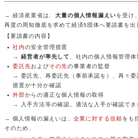
→ 経済産業省は、
大量の個人情報漏えい
を受け
再度の周知徹底を求めて経済5団体へ要請書を出
【要請書の内容】
社内
の安全管理措置
→
経営者が率先して
、社内の個人情報管理体
委託先
および
その先
の事業者の監督
→ 委託先、再委託先（事前承認を）、再々
措置が十分か確認
外部
からの適正な個人情報の取得
→ 入手方法等の確認。適法な入手が確認で
→ 個人情報の漏えいは、
企業に対する信頼
をも
そのため、