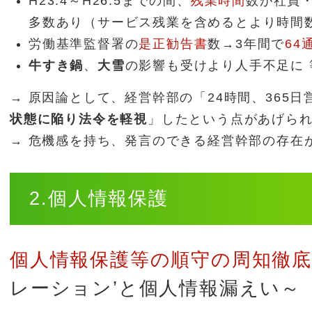
H23.4～H26.5までの間、
残業時間
数が社員・
多数あり（サービス残業を含めるとより時間
労働基準監督署の
是正勧告書
数→3年間で
64
牛すき鍋
、
大雪
の影響も受けより人手不足に 
→ 原因論として、経営幹部の「24時間、365日
状態に陥り法令を軽視
」したという点があげら
→ 危機感を持ち、発言のできる経営幹部の存在
2.個人情報保護
個人情報保護等の順守の周知徹底
レーション’と個人情報漏えい～