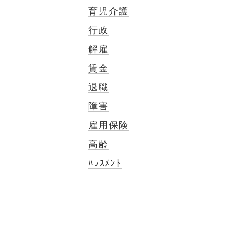
育児介護
行政
解雇
賃金
退職
障害
雇用保険
高齢
ﾊﾗｽﾒﾝﾄ