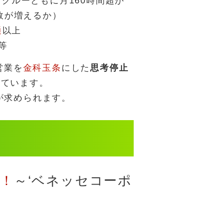
クルーともに月160時間超が
数が増えるか）
通
以上
等
営業を
金科玉条
にした
思考停止
れています。
が求められます。
！
～‘ベネッセコーポ