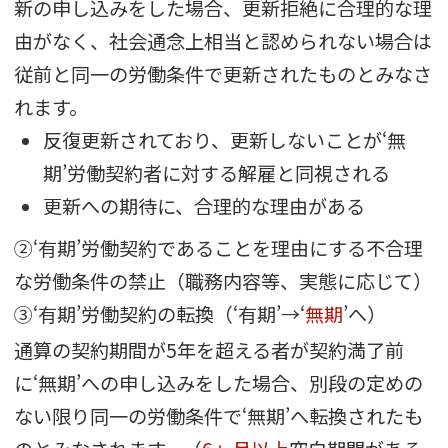
新の申し込みをした場合、更新拒絶に合理的な理
由がなく、社会通念上相当と認められない場合は
従前と
同一の労働条件で更新
されたものとみなさ
れます。
反復更新されており、更新しないことが‘無
期’労働契約者に対する解雇と同視される
更新への期待に、合理的な理由がある
②‘有期’労働契約であることを理由にする不合理
な労働条件の禁止
（職務内容等、実態に応じて）
③‘有期’労働契約の転換（‘有期’→‘
無期
’へ）
通算の契約期間が5年を超える者が契約満了前
に‘無期’への申し込みをした場合、別段の定めの
ない限り
同一の労働条件で‘無期’へ転換
されたも