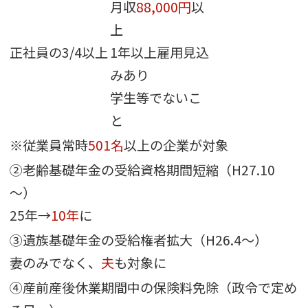
月収
88,000円
以
上
正社員の3/4以上
1年以上雇用見込
みあり
学生等でないこ
と
※従業員常時
501名
以上の企業が対象
②老齢基礎年金の受給資格期間短縮（H27.10
～）
25年→
10年
に
③遺族基礎年金の受給権者拡大（H26.4～）
妻のみでなく、
夫
も対象に
④
産前産後
休業期間中の保険料免除（政令で定め