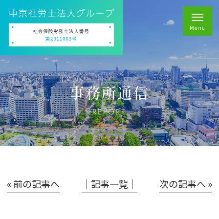
事務所通信
REPORT
« 前の記事へ
│記事一覧│
次の記事へ »