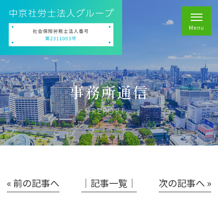
事務所通信
REPORT
« 前の記事へ
│記事一覧│
次の記事へ »