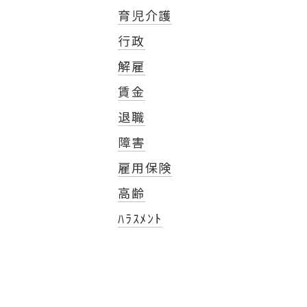
育児介護
行政
解雇
賃金
退職
障害
雇用保険
高齢
ﾊﾗｽﾒﾝﾄ